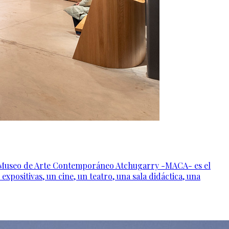
el Museo de Arte Contemporáneo Atchugarry -MACA- es el
positivas, un cine, un teatro, una sala didáctica, una