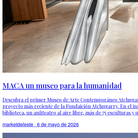
MACA un museo para la humanidad
Descubra el primer Museo de Arte Contemporáneo Atchugarr
proyecto más reciente de la Fundaición Atchugarry. En el inm
biblioteca, un anfiteatro al aire libre, más de 75 esculturas y
marketdeleste
·
6 de mayo de 2026